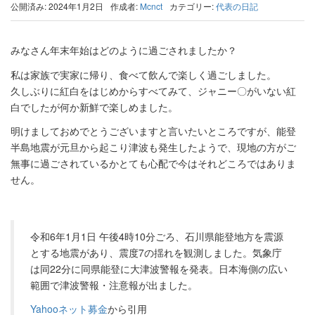
公開済み: 2024年1月2日
作成者:
Mcnct
カテゴリー:
代表の日記
みなさん年末年始はどのように過ごされましたか？
私は家族で実家に帰り、食べて飲んで楽しく過ごしました。
久しぶりに紅白をはじめからすべてみて、ジャニー〇がいない紅
白でしたが何か新鮮で楽しめました。
明けましておめでとうございますと言いたいところですが、能登
半島地震が元旦から起こり津波も発生したようで、現地の方がご
無事に過ごされているかとても心配で今はそれどころではありま
せん。
令和6年1月1日 午後4時10分ごろ、石川県能登地方を震源
とする地震があり、震度7の揺れを観測しました。気象庁
は同22分に同県能登に大津波警報を発表。日本海側の広い
範囲で津波警報・注意報が出ました。
Yahooネット募金
から引用